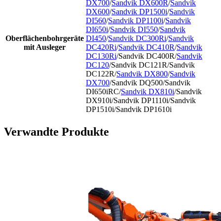
DX700
/
Sandvik DX600R
/
Sandvik
DX600
/
Sandvik DP1500i
/
Sandvik
DI560
/
Sandvik DP1100i
/
Sandvik
DI650i
/
Sandvik DI550
/
Sandvik
Oberflächenbohrgeräte
DI450
/
Sandvik DC300Ri
/
Sandvik
mit Ausleger
DC420Ri
/
Sandvik DC410R
/
Sandvik
DC130Ri
/Sandvik DC400R/
Sandvik
DC120
/Sandvik DC121R/Sandvik
DC122R/
Sandvik DX800
/
Sandvik
DX700
/Sandvik DQ500/Sandvik
DI650iRC/
Sandvik DX810i
/Sandvik
DX910i/Sandvik DP1110i/Sandvik
DP1510i/Sandvik DP1610i
Verwandte Produkte