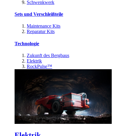
Schwenkwerk
Sets und Verschleißteile
Maintenance Kits
Reparatur Kits
Technologie
Zukunft des Bergbaus
Elektrik
RockPulse™
Elektrik