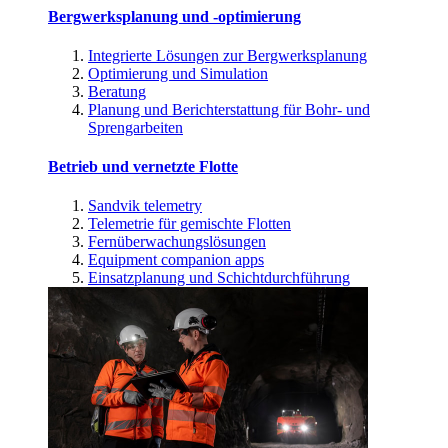
Bergwerksplanung und -optimierung
Integrierte Lösungen zur Bergwerksplanung
Optimierung und Simulation
Beratung
Planung und Berichterstattung für Bohr- und
Sprengarbeiten
Betrieb und vernetzte Flotte
Sandvik telemetry
Telemetrie für gemischte Flotten
Fernüberwachungslösungen
Equipment companion apps
Einsatzplanung und Schichtdurchführung