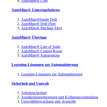
AutoMine® Core
AutoMine® Untertagebohren
AutoMine®Single Drill
AutoMine® Drill Fleet
AutoMine® Machine Fleet
AutoMine® Übertage
AutoMine® Line of Sight
AutoMine® Control Room
AutoMine® Autonomous
Learning-Lösungen zur Automatisierung
Learning-Lösungen zur Automatisierung
Sicherheit und Umwelt
Arbeitssicherheit
Annäherungserkennung und Kollisionsvermeidung
Umweltüberwachung und -kontrolle