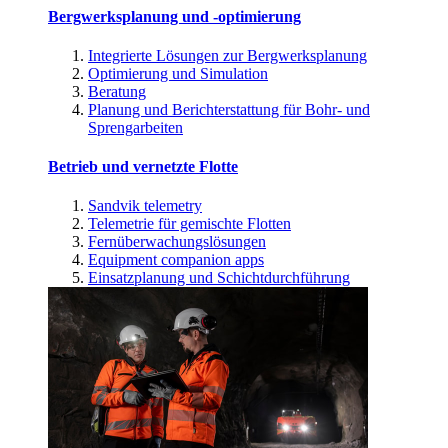
Bergwerksplanung und -optimierung
Integrierte Lösungen zur Bergwerksplanung
Optimierung und Simulation
Beratung
Planung und Berichterstattung für Bohr- und
Sprengarbeiten
Betrieb und vernetzte Flotte
Sandvik telemetry
Telemetrie für gemischte Flotten
Fernüberwachungslösungen
Equipment companion apps
Einsatzplanung und Schichtdurchführung