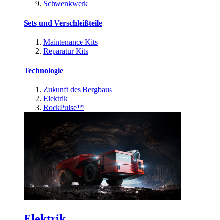
Schwenkwerk
Sets und Verschleißteile
Maintenance Kits
Reparatur Kits
Technologie
Zukunft des Bergbaus
Elektrik
RockPulse™
Elektrik