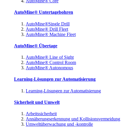
AutoMine® Core
AutoMine® Untertagebohren
AutoMine®Single Drill
AutoMine® Drill Fleet
AutoMine® Machine Fleet
AutoMine® Übertage
AutoMine® Line of Sight
AutoMine® Control Room
AutoMine® Autonomous
Learning-Lösungen zur Automatisierung
Learning-Lösungen zur Automatisierung
Sicherheit und Umwelt
Arbeitssicherheit
Annäherungserkennung und Kollisionsvermeidung
Umweltüberwachung und -kontrolle