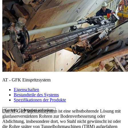
AT - GFK Einspritzsystem
Eigenschaften
Bestandteile des Systems
Spezifikationen der Produkte
Kontakt
Angebot anfordern
Das AT-GRP Injektionssystem ist eine selbstbohrende Lösung mit
glasfaserverstärkten Rohren zur Bodenverbesserung oder
Abdichtung, insbesondere dort, wo Stahl nicht gewünscht ist oder
die Rohre später von Tunnelbohrmaschinen (TBM) aufgefahren