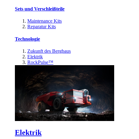
Sets und Verschleißteile
Maintenance Kits
Reparatur Kits
Technologie
Zukunft des Bergbaus
Elektrik
RockPulse™
Elektrik