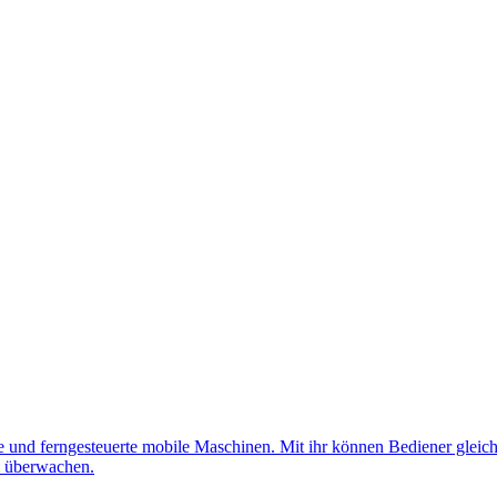
nd ferngesteuerte mobile Maschinen. Mit ihr können Bediener gleichz
d überwachen.