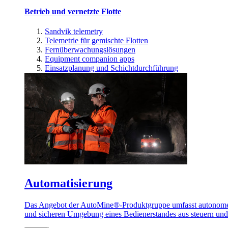
Betrieb und vernetzte Flotte
Sandvik telemetry
Telemetrie für gemischte Flotten
Fernüberwachungslösungen
Equipment companion apps
Einsatzplanung und Schichtdurchführung
Automatisierung
Das Angebot der AutoMine®-Produktgruppe umfasst autonome u
und sicheren Umgebung eines Bedienerstandes aus steuern un