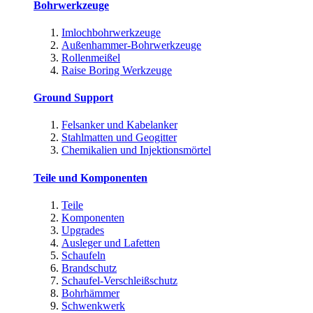
Bohrwerkzeuge
Imlochbohrwerkzeuge
Außenhammer-Bohrwerkzeuge
Rollenmeißel
Raise Boring Werkzeuge
Ground Support
Felsanker und Kabelanker
Stahlmatten und Geogitter
Chemikalien und Injektionsmörtel
Teile und Komponenten
Teile
Komponenten
Upgrades
Ausleger und Lafetten
Schaufeln
Brandschutz
Schaufel-Verschleißschutz
Bohrhämmer
Schwenkwerk