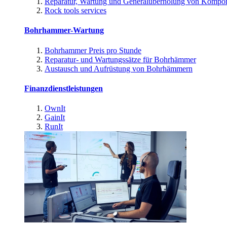
Reparatur, Wartung und Generalüberholung von Kompo
Rock tools services
Bohrhammer-Wartung
Bohrhammer Preis pro Stunde
Reparatur- und Wartungssätze für Bohrhämmer
Austausch und Aufrüstung von Bohrhämmern
Finanzdienstleistungen
OwnIt
GainIt
RunIt