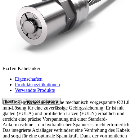
EziTen Kabelanker
Eigenschaften
Produktspezifikationen
Verwandte Produkte
Kontakt
Angebot anfordern
Der EziTen-Kabelanker ist eine mechanisch vorgespannte Ø21,8-
mm-Lösung für eine zuverlässige Gebirgssicherung. Er ist mit
glatten (EULA) und profilierten Litzen (EULN) erhältlich und
erreicht eine präzise Vorspannung mit einer Standard-
Ankermaschine – ein hydraulischer Spanner ist nicht erforderlich.
Das integrierte Axiallager verhindert eine Verdrehung des Kabels
und sorgt für eine optimale Spannkraft. Dank der vormontierten