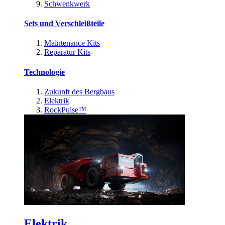
Schwenkwerk
Sets und Verschleißteile
Maintenance Kits
Reparatur Kits
Technologie
Zukunft des Bergbaus
Elektrik
RockPulse™
Elektrik