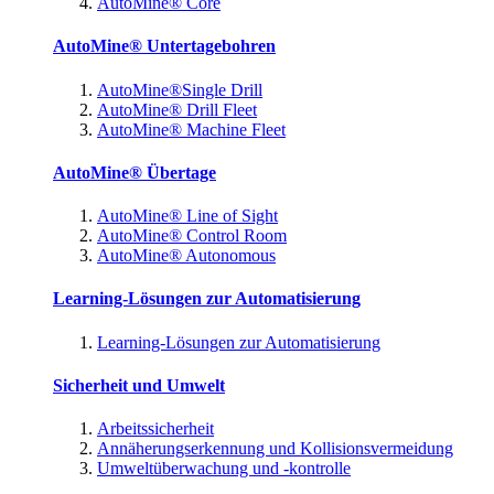
AutoMine® Core
AutoMine® Untertagebohren
AutoMine®Single Drill
AutoMine® Drill Fleet
AutoMine® Machine Fleet
AutoMine® Übertage
AutoMine® Line of Sight
AutoMine® Control Room
AutoMine® Autonomous
Learning-Lösungen zur Automatisierung
Learning-Lösungen zur Automatisierung
Sicherheit und Umwelt
Arbeitssicherheit
Annäherungserkennung und Kollisionsvermeidung
Umweltüberwachung und -kontrolle