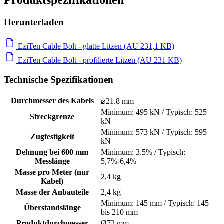
Herunterladen
EziTen Cable Bolt - glatte Litzen (AU 231,1 KB)
EziTen Cable Bolt - profilierte Litzen (AU 231 KB)
Technische Spezifikationen
Durchmesser des Kabels
⌀21.8 mm
Minimum: 495 kN / Typisch: 525
Streckgrenze
kN
Minimum: 573 kN / Typisch: 595
Zugfestigkeit
kN
Dehnung bei 600 mm
Minimum: 3.5% / Typisch:
Messlänge
5,7%-6,4%
Masse pro Meter (nur
2,4 kg
Kabel)
Masse der Anbauteile
2,4 kg
Minimum: 145 mm / Typisch: 145
Überstandslänge
bis 210 mm
Produktdurchmesser
Ø72 mm