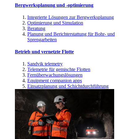
Bergwerksplanung und -optimierung
Integrierte Lösungen zur Bergwerksplanung
Optimierung und Simulation
Beratung
Planung und Berichterstattung für Bohr- und
Sprengarbeiten
Betrieb und vernetzte Flotte
Sandvik telemetry
Telemetrie für gemischte Flotten
Fernüberwachungslösungen
Equipment companion apps
Einsatzplanung und Schichtdurchführung