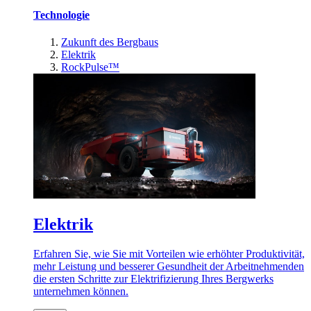
Technologie
Zukunft des Bergbaus
Elektrik
RockPulse™
Elektrik
Erfahren Sie, wie Sie mit Vorteilen wie erhöhter Produktivität,
mehr Leistung und besserer Gesundheit der Arbeitnehmenden
die ersten Schritte zur Elektrifizierung Ihres Bergwerks
unternehmen können.