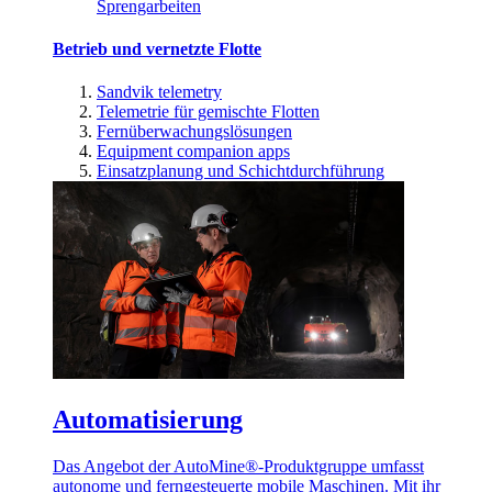
Sprengarbeiten
Betrieb und vernetzte Flotte
Sandvik telemetry
Telemetrie für gemischte Flotten
Fernüberwachungslösungen
Equipment companion apps
Einsatzplanung und Schichtdurchführung
Automatisierung
Das Angebot der AutoMine®-Produktgruppe umfasst
autonome und ferngesteuerte mobile Maschinen. Mit ihr