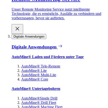
Unser Remote Monitoring Service nutzt intelligente
Technologie, die es ermöglicht, Ausfälle zu verhindern und
vorherzusagen, bevor sie auftreten.
Digitale Anwendungen
Digitale Anwendungen
AutoMine® Laden und Fördern unter Tage
AutoMine® Tele-Remote
AutoMine® Lite
AutoMine® Multi-Lite
AutoMine® Core
AutoMine® Untertagebohren
AutoMine®Single Drill
AutoMine® Drill Fleet
AutoMine® Machine Fleet