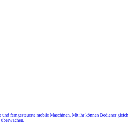
nd ferngesteuerte mobile Maschinen. Mit ihr können Bediener gleichz
d überwachen.