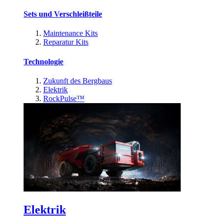
Sets und Verschleißteile
Maintenance Kits
Reparatur Kits
Technologie
Zukunft des Bergbaus
Elektrik
RockPulse™
Elektrik