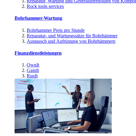
Reparatur, Wartung und Generalüberholung von Kompo
Rock tools services
Bohrhammer-Wartung
Bohrhammer Preis pro Stunde
Reparatur- und Wartungssätze für Bohrhämmer
Austausch und Aufrüstung von Bohrhämmern
Finanzdienstleistungen
OwnIt
GainIt
RunIt