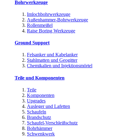
Bohrwerkzeuge
Imlochbohrwerkzeuge
Außenhammer-Bohrwerkzeuge
Rollenmeißel
Raise Boring Werkzeuge
Ground Support
Felsanker und Kabelanker
Stahlmatten und Geogitter
Chemikalien und Injektionsmörtel
Teile und Komponenten
Teile
Komponenten
Upgrades
Ausleger und Lafetten
Schaufeln
Brandschutz
Schaufel-Verschleißschutz
Bohrhämmer
Schwenkwerk