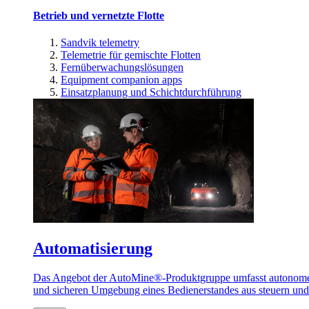
Betrieb und vernetzte Flotte
Sandvik telemetry
Telemetrie für gemischte Flotten
Fernüberwachungslösungen
Equipment companion apps
Einsatzplanung und Schichtdurchführung
Automatisierung
Das Angebot der AutoMine®-Produktgruppe umfasst autonome u
und sicheren Umgebung eines Bedienerstandes aus steuern un