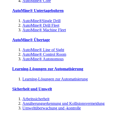
AutoMine® Core
AutoMine® Untertagebohren
AutoMine®Single Drill
AutoMine® Drill Fleet
AutoMine® Machine Fleet
AutoMine® Übertage
AutoMine® Line of Sight
AutoMine® Control Room
AutoMine® Autonomous
Learning-Lösungen zur Automatisierung
Learning-Lösungen zur Automatisierung
Sicherheit und Umwelt
Arbeitssicherheit
Annäherungserkennung und Kollisionsvermeidung
Umweltüberwachung und -kontrolle