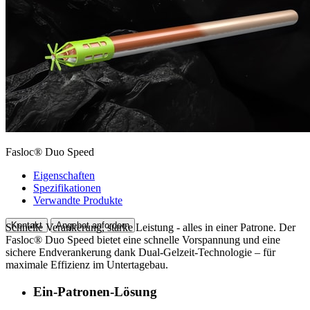
Fasloc® Duo Speed
Eigenschaften
Spezifikationen
Verwandte Produkte
Kontakt
Angebot anfordern
Schnelle Verankerung, starke Leistung - alles in einer Patrone. Der
Fasloc® Duo Speed bietet eine schnelle Vorspannung und eine
sichere Endverankerung dank Dual-Gelzeit-Technologie – für
maximale Effizienz im Untertagebau.
Ein-Patronen-Lösung