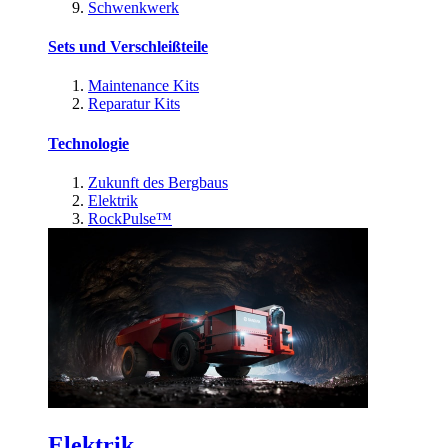
Schwenkwerk
Sets und Verschleißteile
Maintenance Kits
Reparatur Kits
Technologie
Zukunft des Bergbaus
Elektrik
RockPulse™
Elektrik