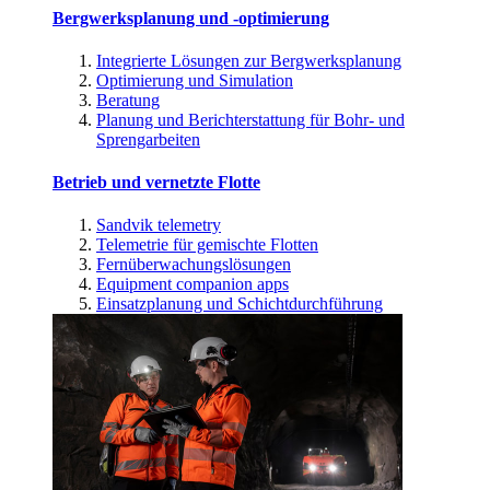
Bergwerksplanung und -optimierung
Integrierte Lösungen zur Bergwerksplanung
Optimierung und Simulation
Beratung
Planung und Berichterstattung für Bohr- und
Sprengarbeiten
Betrieb und vernetzte Flotte
Sandvik telemetry
Telemetrie für gemischte Flotten
Fernüberwachungslösungen
Equipment companion apps
Einsatzplanung und Schichtdurchführung