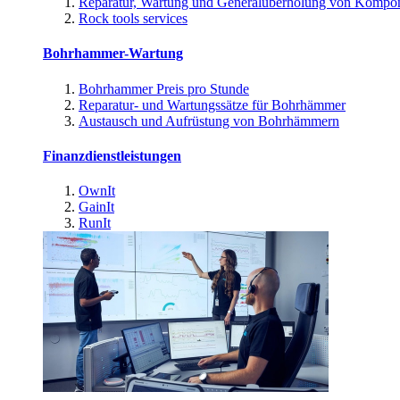
Reparatur, Wartung und Generalüberholung von Kompo
Rock tools services
Bohrhammer-Wartung
Bohrhammer Preis pro Stunde
Reparatur- und Wartungssätze für Bohrhämmer
Austausch und Aufrüstung von Bohrhämmern
Finanzdienstleistungen
OwnIt
GainIt
RunIt