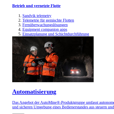
Betrieb und vernetzte Flotte
Sandvik telemetry
Telemetrie für gemischte Flotten
Fernüberwachungslösungen
Equipment companion apps
Einsatzplanung und Schichtdurchführung
Automatisierung
Das Angebot der AutoMine®-Produktgruppe umfasst autonome u
und sicheren Umgebung eines Bedienerstandes aus steuern un