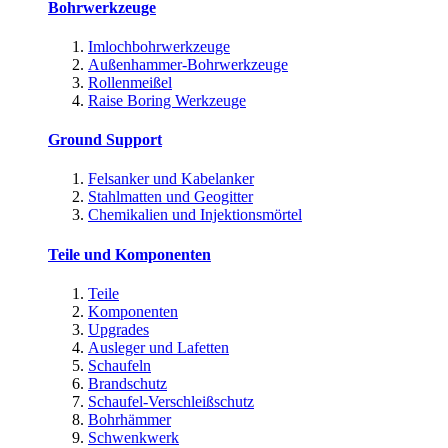
Bohrwerkzeuge
Imlochbohrwerkzeuge
Außenhammer-Bohrwerkzeuge
Rollenmeißel
Raise Boring Werkzeuge
Ground Support
Felsanker und Kabelanker
Stahlmatten und Geogitter
Chemikalien und Injektionsmörtel
Teile und Komponenten
Teile
Komponenten
Upgrades
Ausleger und Lafetten
Schaufeln
Brandschutz
Schaufel-Verschleißschutz
Bohrhämmer
Schwenkwerk