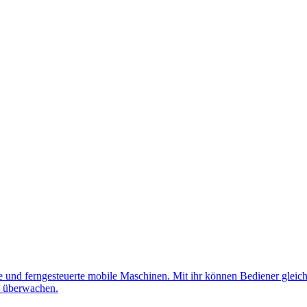
nd ferngesteuerte mobile Maschinen. Mit ihr können Bediener gleichz
d überwachen.