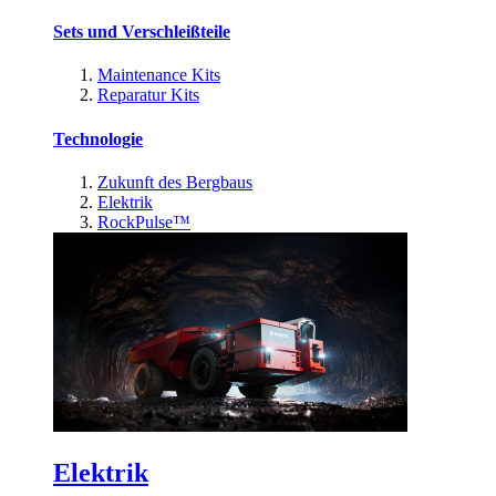
Sets und Verschleißteile
Maintenance Kits
Reparatur Kits
Technologie
Zukunft des Bergbaus
Elektrik
RockPulse™
Elektrik