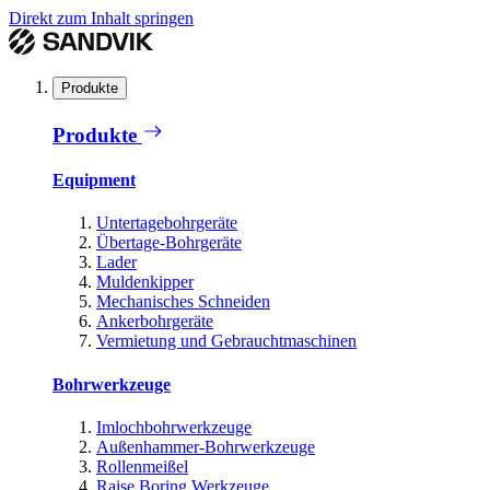
Direkt zum Inhalt springen
Produkte
Produkte
Equipment
Untertagebohrgeräte
Übertage-Bohrgeräte
Lader
Muldenkipper
Mechanisches Schneiden
Ankerbohrgeräte
Vermietung und Gebrauchtmaschinen
Bohrwerkzeuge
Imlochbohrwerkzeuge
Außenhammer-Bohrwerkzeuge
Rollenmeißel
Raise Boring Werkzeuge