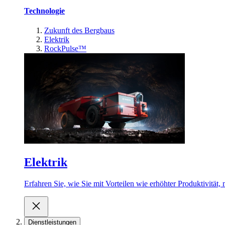
Technologie
Zukunft des Bergbaus
Elektrik
RockPulse™
Elektrik
Erfahren Sie, wie Sie mit Vorteilen wie erhöhter Produktivität
Dienstleistungen