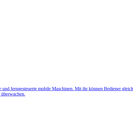
nd ferngesteuerte mobile Maschinen. Mit ihr können Bediener gleichz
d überwachen.