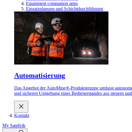
Equipment companion apps
Einsatzplanung und Schichtdurchführung
Automatisierung
Das Angebot der AutoMine®-Produktgruppe umfasst autonome u
und sicheren Umgebung eines Bedienerstandes aus steuern un
Kontakt
My Sandvik